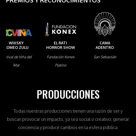
PREMIOS Y RECONOCIMIENTOS
CAMA
WHISKY
GARAGE
ADENTRO
ROMEO ZULU
OLIMPO
San Sebastián
Premio Coral
Cannes
PRODUCCIONES
Todas nuestras producciones tienen una razón de ser y
buscan provocar un impacto, ya sea social o creativo; generar
conciencia y producir cambios en la esfera pública.